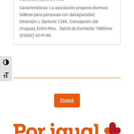
Características: La asociación propone diversos
talleres para personas con discapacidad.
Dirección: L Sartorio 1249 , Concepción Del
Uruguay, Entre Ríos. Datos de Contacto: Teléfono:
(03442) 42-9146
Alternar alto contraste
Alternar tamaño de letra
Doná