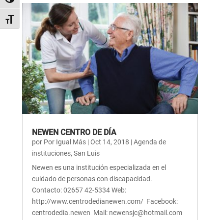
Alternar alto contraste
Alternar tamaño de letra
NEWEN CENTRO DE DÍA
por
Por Igual Más
|
Oct 14, 2018
|
Agenda de
instituciones
,
San Luis
Newen es una institución especializada en el
cuidado de personas con discapacidad.
Contacto: 02657 42-5334 Web:
http://www.centrodedianewen.com/ Facebook:
centrodedia.newen Mail: newensjc@hotmail.com