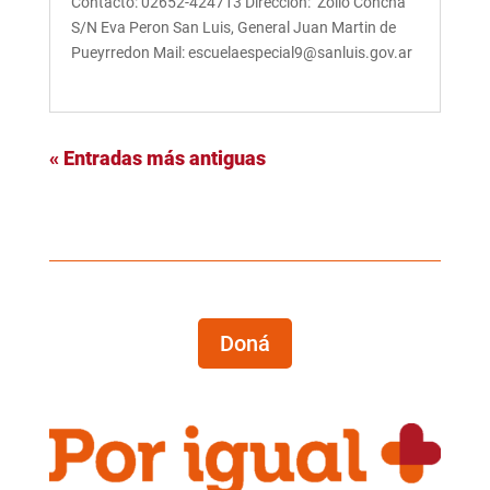
Contacto: 02652-424713 Dirección: Zoilo Concha
S/N Eva Peron San Luis, General Juan Martin de
Pueyrredon Mail: escuelaespecial9@sanluis.gov.ar
« Entradas más antiguas
Doná