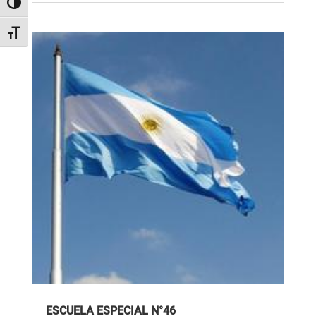
Alternar alto contraste
Alternar tamaño de letra
ESCUELA ESPECIAL N°46