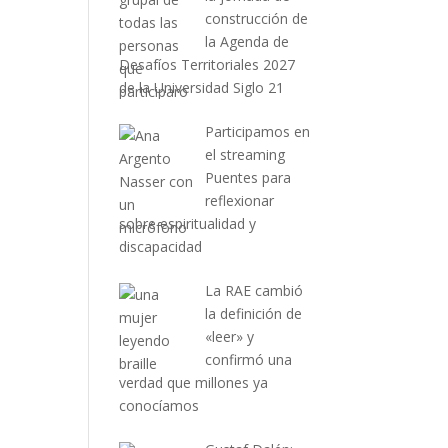
construcción de
la Agenda de
Desafíos Territoriales 2027
de la Universidad Siglo 21
Participamos en
el streaming
Puentes para
reflexionar
sobre espiritualidad y
discapacidad
La RAE cambió
la definición de
«leer» y
confirmó una
verdad que millones ya
conocíamos