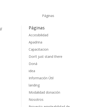
Páginas
Páginas
rg
Accesibilidad
Apadrina
ok
uTube
Capacitacion
Don’t just stand there
Doná
idea
Información Útil
landing
Modalidad donación
Nosotros
Proyecto empleabilidad de