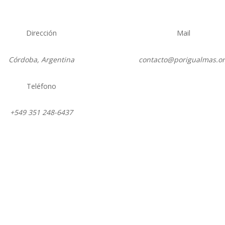
Dirección
Mail
Córdoba, Argentina
contacto@porigualmas.o
Teléfono
Instagram
Twitter
LinkedIn
Facebo
Yo
+549 351 248-6437