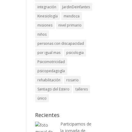
integración
JardinDeInfantes
Kinesiología
mendoza
misiones
nivel primario
niños
personas con discapacidad
por igual mas
psicologia
Psicomotricidad
psicopedagogía
rehabilitación
rosario
Santiago del Estero
talleres
único
Recientes
Participamos de
la jornada de