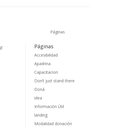
Páginas
Páginas
rg
Accesibilidad
Apadrina
ok
uTube
Capacitacion
Don’t just stand there
Doná
idea
Información Útil
landing
Modalidad donación