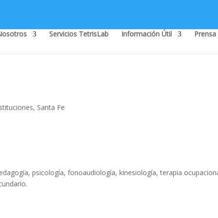
Nosotros
Servicios TetrisLab
Información Útil
Prensa
stituciones
,
Santa Fe
dagogía, psicología, fonoaudiología, kinesiología, terapia ocupaciona
cundario.