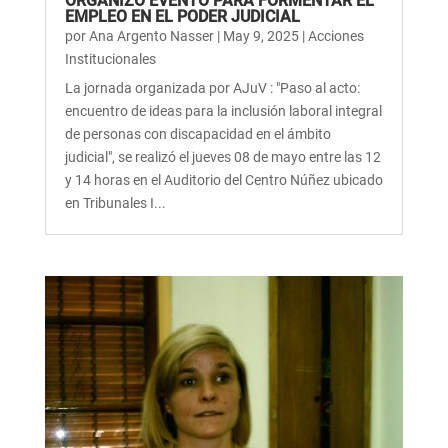
ORGANIZÓ EVENTO PARA FORMENTAR EL
EMPLEO EN EL PODER JUDICIAL
por
Ana Argento Nasser
|
May 9, 2025
|
Acciones
Institucionales
La jornada organizada por AJuV : "Paso al acto:
encuentro de ideas para la inclusión laboral integral
de personas con discapacidad en el ámbito
judicial", se realizó el jueves 08 de mayo entre las 12
y 14 horas en el Auditorio del Centro Núñez ubicado
en Tribunales I...