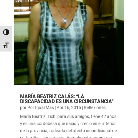
Alternar alto contraste
Alternar tamaño de letra
MARÍA BEATRIZ CALÁS: “LA
DISCAPACIDAD ES UNA CIRCUNSTANCIA”
por
Por Igual Más
|
Abr 16, 2015
|
Reflexiones
María Beatriz, Tichi para sus amigos, tiene 42 años
y es una cordobesa que nació y creció en el interior
de la provincia, rodeada del afecto incondicional de
su familia y sus amigos. Actualmente, cumple su