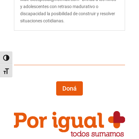
y adolescentes con retraso madurativo o
discapacidad la posibilidad de construir y resolver
situaciones cotidianas.
Alternar alto contraste
Alternar tamaño de letra
Doná