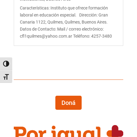
Características: Instituto que ofrece formación
laboral en educación especial. Dirección: Gran
Canaria 1122, Quilmes, Quilmes, Buenos Aires.
Datos de Contacto: Mail / correo electrónico:
cfl1quilmes@yahoo.com.ar Teléfono: 4257-3480
Alternar alto contraste
Alternar tamaño de letra
Doná