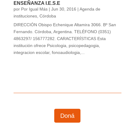
ENSEÑANZA I.E.S.E
por
Por Igual Más
|
Jun 30, 2016
|
Agenda de
instituciones
,
Córdoba
DIRECCIÓN Obispo Echenique Altamira 3066. Bº San
Fernando. Córdoba, Argentina. TELÉFONO (0351)
4863297/ 156777282. CARACTERÍSTICAS Esta
institución ofrece Psicologia, psicopedagogia,
integracion escolar, fonoaudiologia,...
Doná