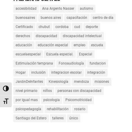
accesibilidad
Ana Argento Nasser
autismo
buenosaires
buenos aires
capacitación
centro de día
Certificado
chubut
cordoba
cud
deporte
derechos
discapacidad
discapacidad intelectual
educación
educación especial
empleo
escuela
escuelaespecial
Escuela especial.
Especial
Estimulación temprana
Fonoaudiología
fundacion
Hogar
inclusión
integracion escolar
integración
JardinDeInfantes
Kinesiología
mendoza
misiones
Alternar alto contraste
nivel primario
niños
personas con discapacidad
por igual mas
psicologia
Psicomotricidad
Alternar tamaño de letra
psicopedagogía
rehabilitación
rosario
Santiago del Estero
talleres
único