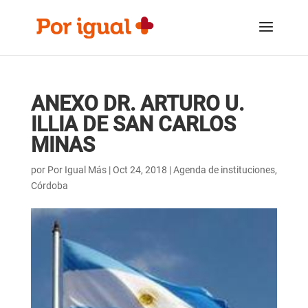
Saltar
Saltar
al
a
contenido
la
navegación
ANEXO DR. ARTURO U.
ILLIA DE SAN CARLOS
MINAS
por
Por Igual Más
|
Oct 24, 2018
|
Agenda de instituciones
,
Córdoba