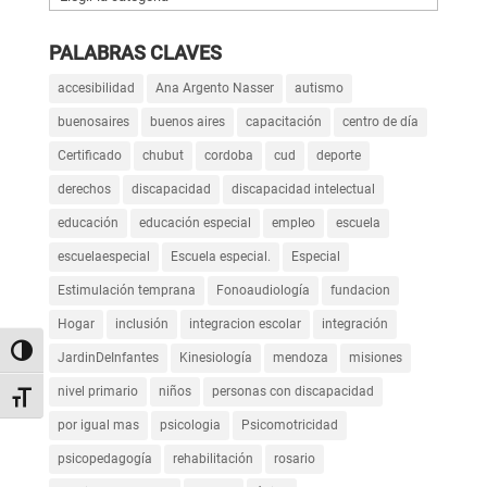
PALABRAS CLAVES
accesibilidad
Ana Argento Nasser
autismo
buenosaires
buenos aires
capacitación
centro de día
Certificado
chubut
cordoba
cud
deporte
derechos
discapacidad
discapacidad intelectual
educación
educación especial
empleo
escuela
escuelaespecial
Escuela especial.
Especial
Estimulación temprana
Fonoaudiología
fundacion
Hogar
inclusión
integracion escolar
integración
Alternar alto contraste
JardinDeInfantes
Kinesiología
mendoza
misiones
nivel primario
niños
personas con discapacidad
Alternar tamaño de letra
por igual mas
psicologia
Psicomotricidad
psicopedagogía
rehabilitación
rosario