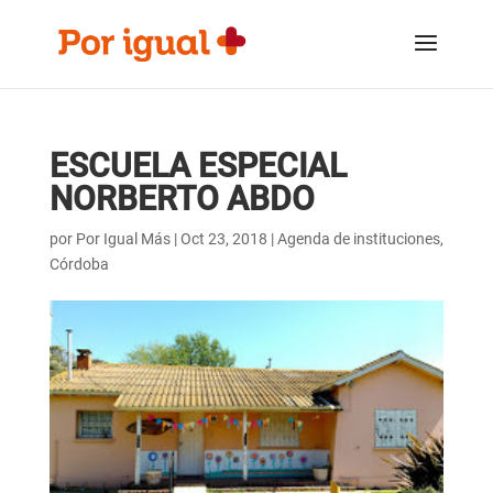
Saltar
Saltar
al
a
contenido
la
navegación
ESCUELA ESPECIAL
NORBERTO ABDO
por
Por Igual Más
|
Oct 23, 2018
|
Agenda de instituciones
,
Córdoba