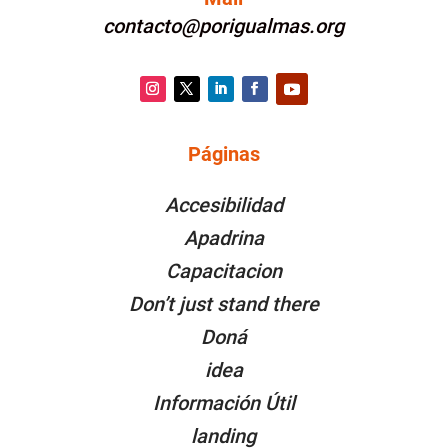
contacto@porigualmas.org
Instagram
Twitter
LinkedIn
Facebook
YouTube
Páginas
PÁGINAS
Accesibilidad
Apadrina
Capacitacion
Don’t just stand there
Doná
idea
Información Útil
landing