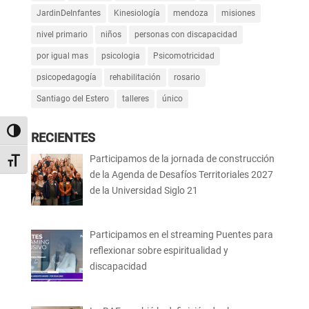
JardinDeInfantes
Kinesiología
mendoza
misiones
nivel primario
niños
personas con discapacidad
por igual mas
psicologia
Psicomotricidad
psicopedagogía
rehabilitación
rosario
Santiago del Estero
talleres
único
Alternar alto contraste
RECIENTES
Participamos de la jornada de construcción
Alternar tamaño de letra
de la Agenda de Desafíos Territoriales 2027
de la Universidad Siglo 21
Participamos en el streaming Puentes para
reflexionar sobre espiritualidad y
discapacidad