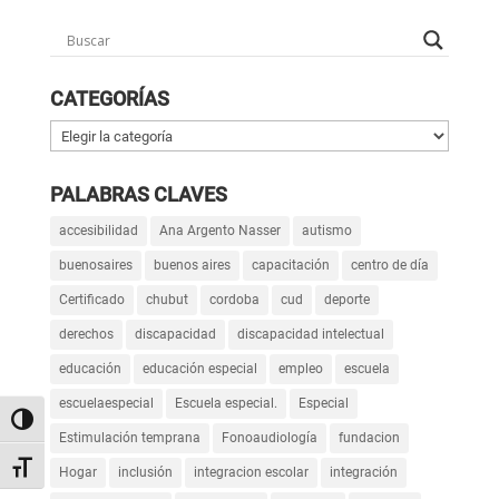
CATEGORÍAS
Categorías
PALABRAS CLAVES
accesibilidad
Ana Argento Nasser
autismo
buenosaires
buenos aires
capacitación
centro de día
Certificado
chubut
cordoba
cud
deporte
derechos
discapacidad
discapacidad intelectual
educación
educación especial
empleo
escuela
escuelaespecial
Escuela especial.
Especial
Alternar alto contraste
Estimulación temprana
Fonoaudiología
fundacion
Alternar tamaño de letra
Hogar
inclusión
integracion escolar
integración