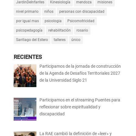
JardinDeInfantes
Kinesiología
mendoza
misiones
nivel primario
niños
personas con discapacidad
por igual mas
psicologia
Psicomotricidad
psicopedagogía
rehabilitación
rosario
Santiago del Estero
talleres
único
RECIENTES
Participamos de la jornada de construcción
de la Agenda de Desafíos Territoriales 2027
de la Universidad Siglo 21
Participamos en el streaming Puentes para
reflexionar sobre espiritualidad y
discapacidad
La RAE cambió la definición de «leer» y