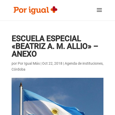
Saltar
Saltar
al
a
contenido
la
navegación
ESCUELA ESPECIAL
«BEATRIZ A. M. ALLIO» –
ANEXO
por
Por Igual Más
|
Oct 22, 2018
|
Agenda de instituciones
,
Córdoba