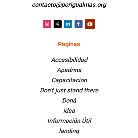
contacto@porigualmas.org
Instagram
Twitter
LinkedIn
Facebook
YouTube
Páginas
PÁGINAS
Accesibilidad
Apadrina
Capacitacion
Don’t just stand there
Doná
idea
Información Útil
landing