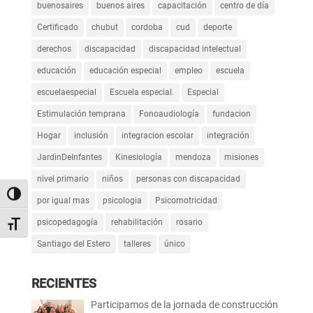
buenosaires
buenos aires
capacitación
centro de día
Certificado
chubut
cordoba
cud
deporte
derechos
discapacidad
discapacidad intelectual
educación
educación especial
empleo
escuela
escuelaespecial
Escuela especial.
Especial
Estimulación temprana
Fonoaudiología
fundacion
Hogar
inclusión
integracion escolar
integración
JardinDeInfantes
Kinesiología
mendoza
misiones
nivel primario
niños
personas con discapacidad
Alternar alto contraste
por igual mas
psicologia
Psicomotricidad
psicopedagogía
rehabilitación
rosario
Alternar tamaño de letra
Santiago del Estero
talleres
único
RECIENTES
Participamos de la jornada de construcción