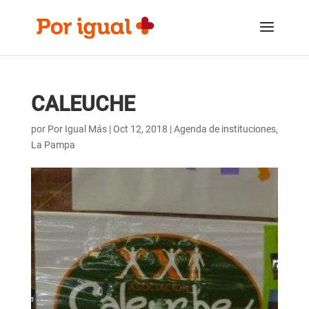
Saltar
Saltar
al
a
contenido
la
navegación
CALEUCHE
por
Por Igual Más
|
Oct 12, 2018
|
Agenda de instituciones
,
La Pampa