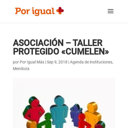
Saltar
Saltar
al
a
contenido
la
navegación
ASOCIACIÓN – TALLER
PROTEGIDO «CUMELEN»
por
Por Igual Más
|
Sep 9, 2018
|
Agenda de instituciones
,
Mendoza