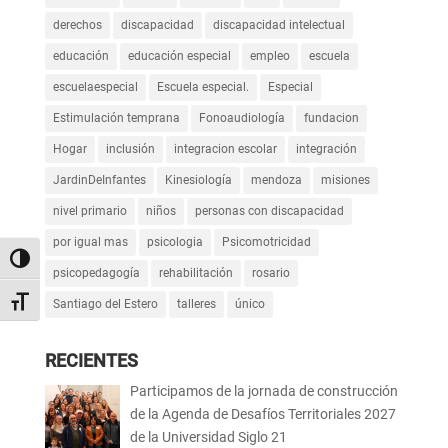
derechos
discapacidad
discapacidad intelectual
educación
educación especial
empleo
escuela
escuelaespecial
Escuela especial.
Especial
Estimulación temprana
Fonoaudiología
fundacion
Hogar
inclusión
integracion escolar
integración
JardinDeInfantes
Kinesiología
mendoza
misiones
nivel primario
niños
personas con discapacidad
por igual mas
psicologia
Psicomotricidad
Alternar alto contraste
psicopedagogía
rehabilitación
rosario
Alternar tamaño de letra
Santiago del Estero
talleres
único
RECIENTES
Participamos de la jornada de construcción
de la Agenda de Desafíos Territoriales 2027
de la Universidad Siglo 21