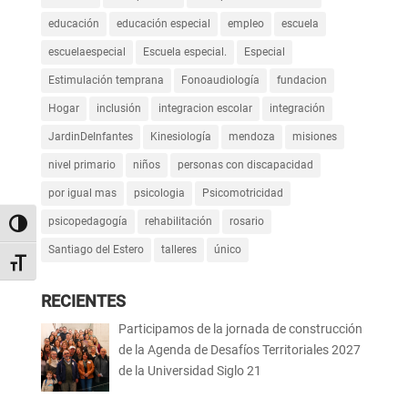
educación
educación especial
empleo
escuela
escuelaespecial
Escuela especial.
Especial
Estimulación temprana
Fonoaudiología
fundacion
Hogar
inclusión
integracion escolar
integración
JardinDeInfantes
Kinesiología
mendoza
misiones
nivel primario
niños
personas con discapacidad
por igual mas
psicologia
Psicomotricidad
psicopedagogía
rehabilitación
rosario
Alternar alto contraste
Santiago del Estero
talleres
único
Alternar tamaño de letra
RECIENTES
Participamos de la jornada de construcción
de la Agenda de Desafíos Territoriales 2027
de la Universidad Siglo 21