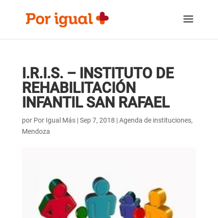
Saltar
Saltar
al
a
contenido
la
navegación
I.R.I.S. – INSTITUTO DE
REHABILITACIÓN
INFANTIL SAN RAFAEL
por
Por Igual Más
|
Sep 7, 2018
|
Agenda de instituciones
,
Mendoza