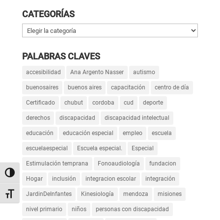
CATEGORÍAS
Categorías
PALABRAS CLAVES
accesibilidad
Ana Argento Nasser
autismo
buenosaires
buenos aires
capacitación
centro de día
Certificado
chubut
cordoba
cud
deporte
derechos
discapacidad
discapacidad intelectual
educación
educación especial
empleo
escuela
escuelaespecial
Escuela especial.
Especial
Estimulación temprana
Fonoaudiología
fundacion
Alternar alto contraste
Hogar
inclusión
integracion escolar
integración
Alternar tamaño de letra
JardinDeInfantes
Kinesiología
mendoza
misiones
nivel primario
niños
personas con discapacidad