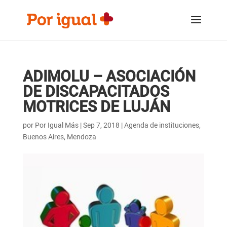
Saltar
Saltar
al
a
contenido
la
navegación
ADIMOLU – ASOCIACIÓN
DE DISCAPACITADOS
MOTRICES DE LUJÁN
por
Por Igual Más
|
Sep 7, 2018
|
Agenda de instituciones
,
Buenos Aires
,
Mendoza