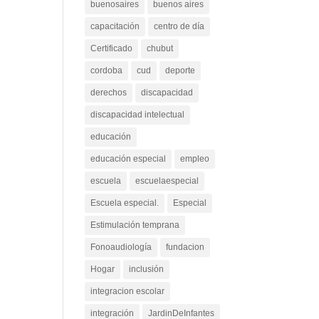
buenosaires
buenos aires
capacitación
centro de día
Certificado
chubut
cordoba
cud
deporte
derechos
discapacidad
discapacidad intelectual
educación
educación especial
empleo
escuela
escuelaespecial
Escuela especial.
Especial
Estimulación temprana
Fonoaudiología
fundacion
Hogar
inclusión
integracion escolar
integración
JardinDeInfantes