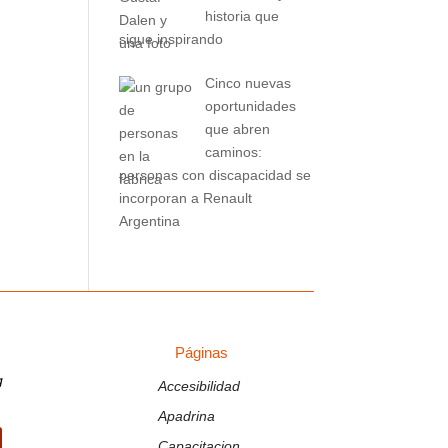
historia que
sigue inspirando
Cinco nuevas
oportunidades
que abren
caminos:
personas con discapacidad se
incorporan a Renault
Argentina
Páginas
PÁGINAS
g
Accesibilidad
Apadrina
Capacitacion