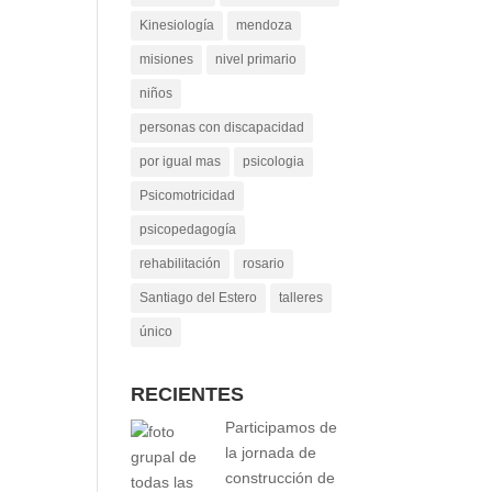
Kinesiología
mendoza
misiones
nivel primario
niños
personas con discapacidad
por igual mas
psicologia
Psicomotricidad
psicopedagogía
rehabilitación
rosario
Santiago del Estero
talleres
único
RECIENTES
Participamos de
la jornada de
construcción de