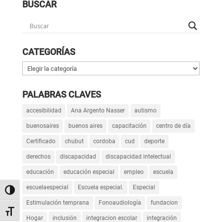
BUSCAR
CATEGORÍAS
Categorías
PALABRAS CLAVES
accesibilidad
Ana Argento Nasser
autismo
buenosaires
buenos aires
capacitación
centro de día
Certificado
chubut
cordoba
cud
deporte
derechos
discapacidad
discapacidad intelectual
educación
educación especial
empleo
escuela
escuelaespecial
Escuela especial.
Especial
Alternar alto contraste
Estimulación temprana
Fonoaudiología
fundacion
Alternar tamaño de letra
Hogar
inclusión
integracion escolar
integración