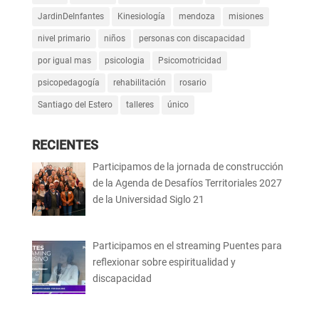
JardinDeInfantes
Kinesiología
mendoza
misiones
nivel primario
niños
personas con discapacidad
por igual mas
psicologia
Psicomotricidad
psicopedagogía
rehabilitación
rosario
Santiago del Estero
talleres
único
RECIENTES
Participamos de la jornada de construcción
de la Agenda de Desafíos Territoriales 2027
de la Universidad Siglo 21
Participamos en el streaming Puentes para
reflexionar sobre espiritualidad y
discapacidad