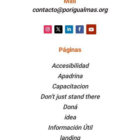
Mail
contacto@porigualmas.org
Instagram
Twitter
LinkedIn
Facebook
YouTube
Páginas
PÁGINAS
Accesibilidad
Apadrina
Capacitacion
Don’t just stand there
Doná
idea
Información Útil
landing