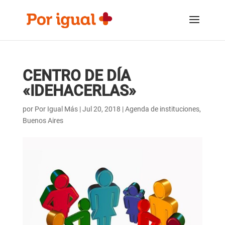
Saltar
Saltar
al
a
contenido
la
navegación
CENTRO DE DÍA
«IDEHACERLAS»
por
Por Igual Más
|
Jul 20, 2018
|
Agenda de instituciones
,
Buenos Aires