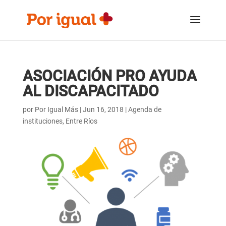
Saltar
Saltar
al
a
contenido
la
navegación
ASOCIACIÓN PRO AYUDA
AL DISCAPACITADO
por
Por Igual Más
|
Jun 16, 2018
|
Agenda de
instituciones
,
Entre Ríos