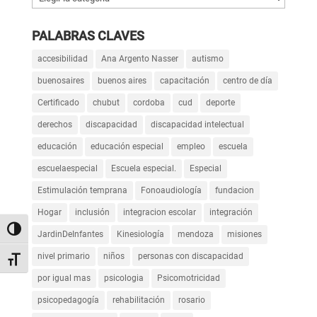
PALABRAS CLAVES
accesibilidad
Ana Argento Nasser
autismo
buenosaires
buenos aires
capacitación
centro de día
Certificado
chubut
cordoba
cud
deporte
derechos
discapacidad
discapacidad intelectual
educación
educación especial
empleo
escuela
escuelaespecial
Escuela especial.
Especial
Estimulación temprana
Fonoaudiología
fundacion
Hogar
inclusión
integracion escolar
integración
Alternar alto contraste
JardinDeInfantes
Kinesiología
mendoza
misiones
nivel primario
niños
personas con discapacidad
Alternar tamaño de letra
por igual mas
psicologia
Psicomotricidad
psicopedagogía
rehabilitación
rosario