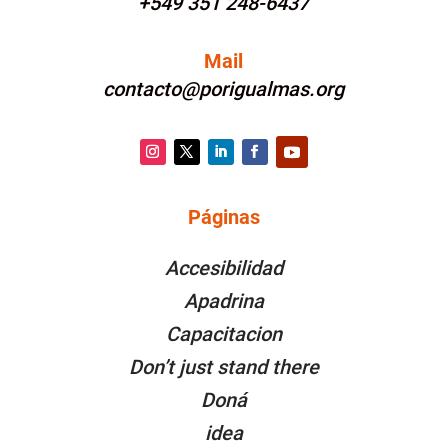
+549 351 248-6437
Mail
contacto@porigualmas.org
Instagram
Twitter
LinkedIn
Facebook
YouTube
Páginas
PÁGINAS
Accesibilidad
Apadrina
Capacitacion
Don’t just stand there
Doná
idea