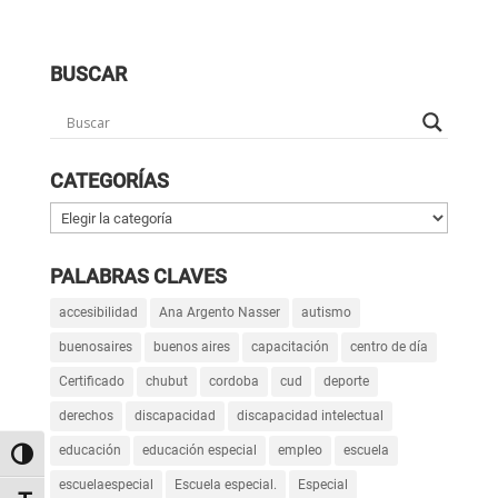
BUSCAR
CATEGORÍAS
Categorías
PALABRAS CLAVES
accesibilidad
Ana Argento Nasser
autismo
buenosaires
buenos aires
capacitación
centro de día
Certificado
chubut
cordoba
cud
deporte
derechos
discapacidad
discapacidad intelectual
educación
educación especial
empleo
escuela
Alternar alto contraste
escuelaespecial
Escuela especial.
Especial