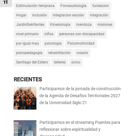
Alternar tamaño de letra
Estimulación temprana
Fonoaudiología
fundacion
Hogar
inclusión
integracion escolar
integración
JardinDeInfantes
Kinesiología
mendoza
misiones
nivel primario
niños
personas con discapacidad
por igual mas
psicologia
Psicomotricidad
psicopedagogía
rehabilitación
rosario
Santiago del Estero
talleres
único
RECIENTES
Participamos de la jornada de construcción
de la Agenda de Desafíos Territoriales 2027
de la Universidad Siglo 21
Participamos en el streaming Puentes para
reflexionar sobre espiritualidad y