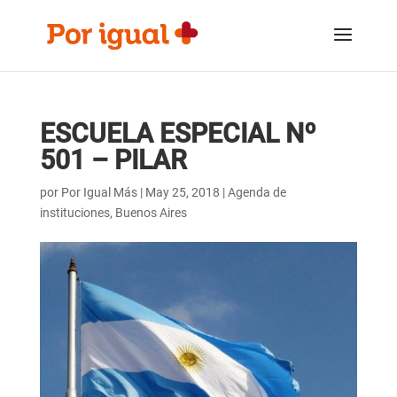
Saltar
Saltar
al
a
contenido
la
navegación
ESCUELA ESPECIAL Nº
501 – PILAR
por
Por Igual Más
|
May 25, 2018
|
Agenda de
instituciones
,
Buenos Aires