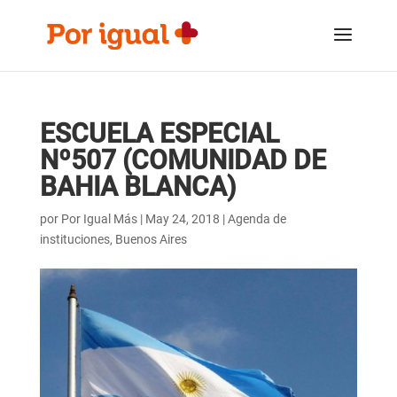
Saltar
Saltar
al
a
contenido
la
navegación
ESCUELA ESPECIAL
Nº507 (COMUNIDAD DE
BAHIA BLANCA)
por
Por Igual Más
|
May 24, 2018
|
Agenda de
instituciones
,
Buenos Aires