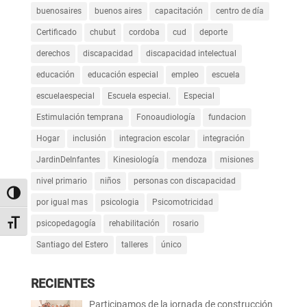
buenosaires
buenos aires
capacitación
centro de día
Certificado
chubut
cordoba
cud
deporte
derechos
discapacidad
discapacidad intelectual
educación
educación especial
empleo
escuela
escuelaespecial
Escuela especial.
Especial
Estimulación temprana
Fonoaudiología
fundacion
Hogar
inclusión
integracion escolar
integración
JardinDeInfantes
Kinesiología
mendoza
misiones
nivel primario
niños
personas con discapacidad
Alternar alto contraste
por igual mas
psicologia
Psicomotricidad
Alternar tamaño de letra
psicopedagogía
rehabilitación
rosario
Santiago del Estero
talleres
único
RECIENTES
Participamos de la jornada de construcción