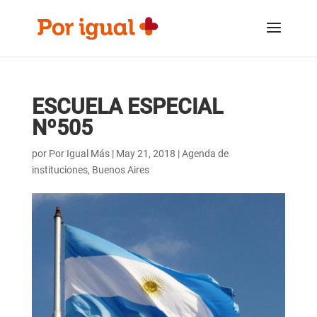
Saltar
Saltar
al
a
contenido
la
navegación
ESCUELA ESPECIAL
Nº505
por
Por Igual Más
|
May 21, 2018
|
Agenda de
instituciones
,
Buenos Aires