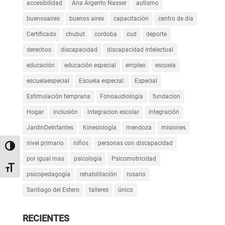
accesibilidad
Ana Argento Nasser
autismo
buenosaires
buenos aires
capacitación
centro de día
Certificado
chubut
cordoba
cud
deporte
derechos
discapacidad
discapacidad intelectual
educación
educación especial
empleo
escuela
escuelaespecial
Escuela especial.
Especial
Estimulación temprana
Fonoaudiología
fundacion
Hogar
inclusión
integracion escolar
integración
JardinDeInfantes
Kinesiología
mendoza
misiones
nivel primario
niños
personas con discapacidad
Alternar alto contraste
por igual mas
psicologia
Psicomotricidad
Alternar tamaño de letra
psicopedagogía
rehabilitación
rosario
Santiago del Estero
talleres
único
RECIENTES