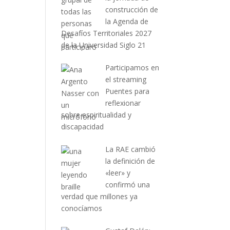
construcción de
la Agenda de
Desafíos Territoriales 2027
de la Universidad Siglo 21
Participamos en
el streaming
Puentes para
reflexionar
sobre espiritualidad y
discapacidad
La RAE cambió
la definición de
«leer» y
confirmó una
verdad que millones ya
conocíamos