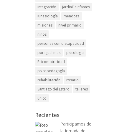
integración
JardinDeInfantes
Kinesiología
mendoza
misiones
nivel primario
niños
personas con discapacidad
por igual mas
psicologia
Psicomotricidad
psicopedagogía
rehabilitación
rosario
Santiago del Estero
talleres
único
Recientes
Participamos de
la jornada de