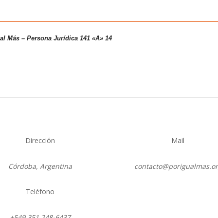
ual Más – Persona
Jurídica 141 «A» 14
Dirección
Mail
Córdoba, Argentina
contacto@porigualmas.o
Teléfono
Seguir
Seguir
Seguir
Seguir
Se
+549 351 248-6437