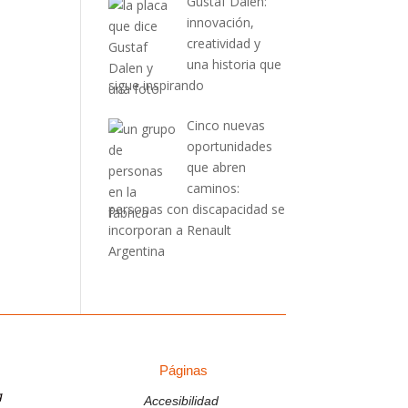
Gustaf Dalén:
innovación,
creatividad y
una historia que
sigue inspirando
Cinco nuevas
oportunidades
que abren
caminos:
personas con discapacidad se
incorporan a Renault
Argentina
Páginas
Páginas
g
Accesibilidad