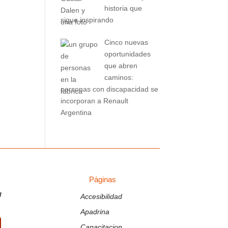
historia que
sigue inspirando
Cinco nuevas
oportunidades
que abren
caminos:
personas con discapacidad se
incorporan a Renault
Argentina
Páginas
PÁGINAS
g
Accesibilidad
Apadrina
Capacitacion