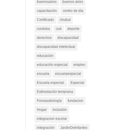
buenosaires
buenos aires
capacitación
centro de día
Certificado
chubut
cordoba
cud
deporte
derechos
discapacidad
discapacidad intelectual
educación
educación especial
empleo
escuela
escuelaespecial
Escuela especial.
Especial
Estimulación temprana
Fonoaudiología
fundacion
Hogar
inclusión
integracion escolar
integración
JardinDeInfantes