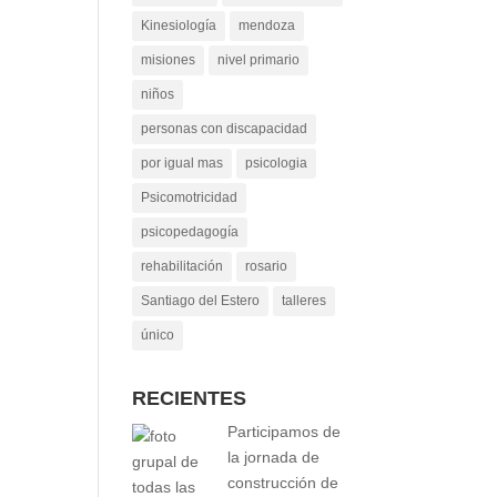
Kinesiología
mendoza
misiones
nivel primario
niños
personas con discapacidad
por igual mas
psicologia
Psicomotricidad
psicopedagogía
rehabilitación
rosario
Santiago del Estero
talleres
único
RECIENTES
Participamos de
la jornada de
construcción de