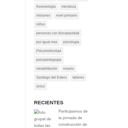
Kinesiología
mendoza
misiones
nivel primario
niños
personas con discapacidad
por igual mas
psicologia
Psicomotricidad
psicopedagogía
rehabilitación
rosario
Santiago del Estero
talleres
único
RECIENTES
Participamos de
la jornada de
construcción de