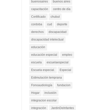
buenosaires
buenos aires
capacitación
centro de día
Certificado
chubut
cordoba
cud
deporte
derechos
discapacidad
discapacidad intelectual
educación
educación especial
empleo
escuela
escuelaespecial
Escuela especial.
Especial
Estimulación temprana
Fonoaudiología
fundacion
Hogar
inclusión
integracion escolar
integración
JardinDeInfantes