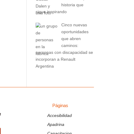
historia que
sigue inspirando
Cinco nuevas
oportunidades
que abren
caminos:
personas con discapacidad se
incorporan a Renault
Argentina
Páginas
PÁGINAS
g
Accesibilidad
Apadrina
Capacitacion