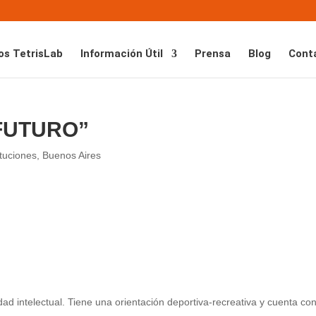
os TetrisLab
Información Útil
Prensa
Blog
Cont
 FUTURO”
tuciones
,
Buenos Aires
ad intelectual. Tiene una orientación deportiva-recreativa y cuenta co