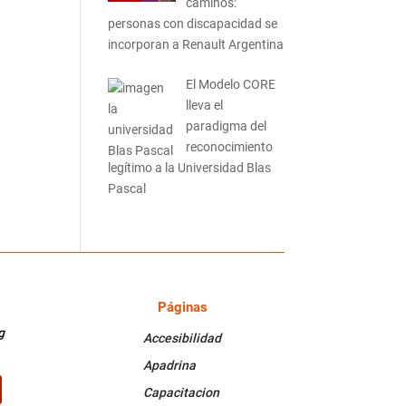
caminos:
personas con discapacidad se
incorporan a Renault Argentina
El Modelo CORE
lleva el
paradigma del
reconocimiento
legítimo a la Universidad Blas
Pascal
Páginas
PÁGINAS
g
Accesibilidad
Apadrina
Capacitacion