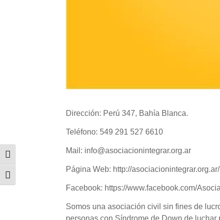
Dirección: Perú 347, Bahía Blanca.
Teléfono: 549 291 527 6610
Mail: info@asociacionintegrar.org.ar
Alternar alto contraste
Página Web: http://asociacionintegrar.org.ar/
Alternar tamaño de letra
Facebook: https://www.facebook.com/Asoci
Somos una asociación civil sin fines de luc
personas con Síndrome de Down de luchar po