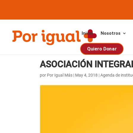
Saltar
Saltar
al
a
contenido
la
navegación
Inicio
Nosotros
Quiero Donar
ASOCIACIÓN INTEGRA
por
Por Igual Más
|
May 4, 2018
|
Agenda de institu