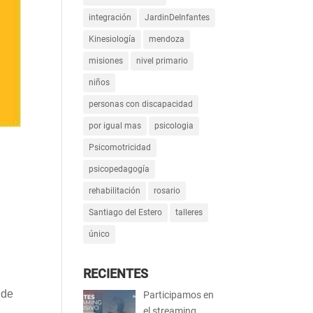
integración
JardinDeInfantes
Kinesiología
mendoza
misiones
nivel primario
niños
personas con discapacidad
por igual mas
psicologia
Psicomotricidad
psicopedagogía
rehabilitación
rosario
Santiago del Estero
talleres
único
RECIENTES
 de
Participamos en
el streaming