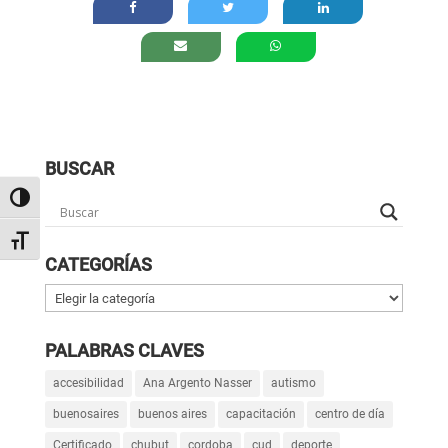
BUSCAR
Alternar alto contraste
Alternar tamaño de letra
CATEGORÍAS
Categorías
PALABRAS CLAVES
accesibilidad
Ana Argento Nasser
autismo
buenosaires
buenos aires
capacitación
centro de día
Certificado
chubut
cordoba
cud
deporte