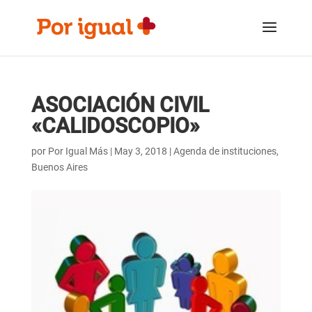
Saltar
Saltar
al
a
contenido
la
navegación
ASOCIACIÓN CIVIL
«CALIDOSCOPIO»
por
Por Igual Más
|
May 3, 2018
|
Agenda de instituciones
,
Buenos Aires