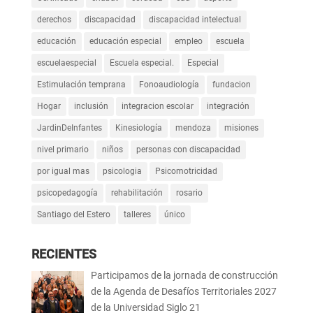
derechos
discapacidad
discapacidad intelectual
educación
educación especial
empleo
escuela
escuelaespecial
Escuela especial.
Especial
Estimulación temprana
Fonoaudiología
fundacion
Hogar
inclusión
integracion escolar
integración
JardinDeInfantes
Kinesiología
mendoza
misiones
nivel primario
niños
personas con discapacidad
por igual mas
psicologia
Psicomotricidad
psicopedagogía
rehabilitación
rosario
Santiago del Estero
talleres
único
RECIENTES
Participamos de la jornada de construcción
de la Agenda de Desafíos Territoriales 2027
de la Universidad Siglo 21