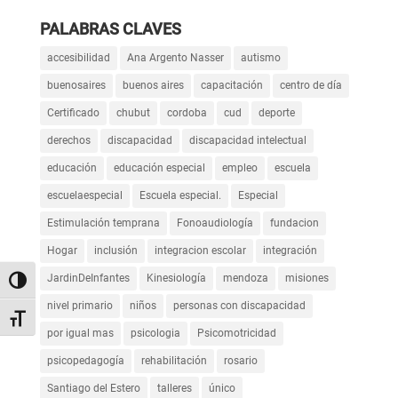
PALABRAS CLAVES
accesibilidad
Ana Argento Nasser
autismo
buenosaires
buenos aires
capacitación
centro de día
Certificado
chubut
cordoba
cud
deporte
derechos
discapacidad
discapacidad intelectual
educación
educación especial
empleo
escuela
escuelaespecial
Escuela especial.
Especial
Estimulación temprana
Fonoaudiología
fundacion
Hogar
inclusión
integracion escolar
integración
JardinDeInfantes
Kinesiología
mendoza
misiones
Alternar alto contraste
nivel primario
niños
personas con discapacidad
Alternar tamaño de letra
por igual mas
psicologia
Psicomotricidad
psicopedagogía
rehabilitación
rosario
Santiago del Estero
talleres
único