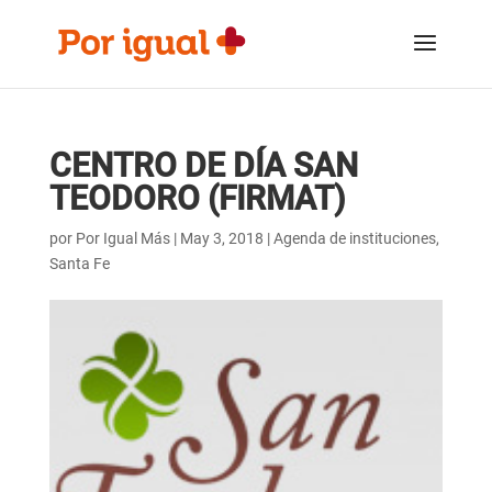
Saltar
Saltar
al
a
contenido
la
navegación
CENTRO DE DÍA SAN
TEODORO (FIRMAT)
por
Por Igual Más
|
May 3, 2018
|
Agenda de instituciones
,
Santa Fe