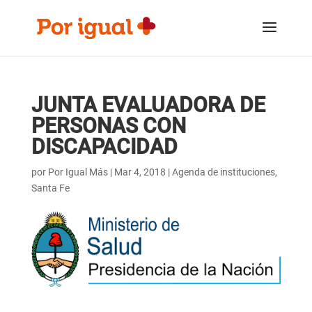
Saltar
Saltar
al
a
contenido
la
navegación
JUNTA EVALUADORA DE
PERSONAS CON
DISCAPACIDAD
por
Por Igual Más
|
Mar 4, 2018
|
Agenda de instituciones
,
Santa Fe