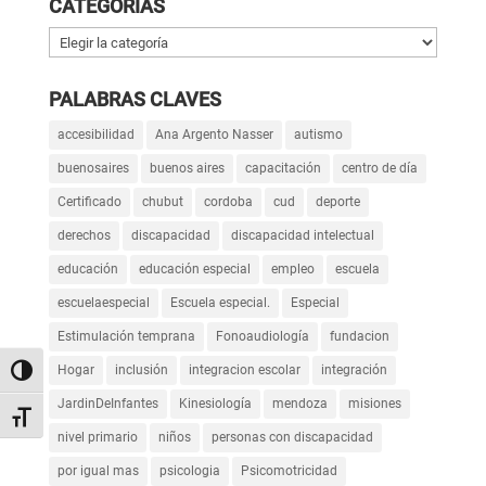
CATEGORÍAS
Categorías
PALABRAS CLAVES
accesibilidad
Ana Argento Nasser
autismo
buenosaires
buenos aires
capacitación
centro de día
Certificado
chubut
cordoba
cud
deporte
derechos
discapacidad
discapacidad intelectual
educación
educación especial
empleo
escuela
escuelaespecial
Escuela especial.
Especial
Estimulación temprana
Fonoaudiología
fundacion
Hogar
inclusión
integracion escolar
integración
Alternar alto contraste
JardinDeInfantes
Kinesiología
mendoza
misiones
Alternar tamaño de letra
nivel primario
niños
personas con discapacidad
por igual mas
psicologia
Psicomotricidad