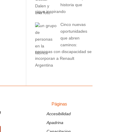
historia que
sigue inspirando
Cinco nuevas
oportunidades
que abren
caminos:
personas con discapacidad se
incorporan a Renault
Argentina
Páginas
PÁGINAS
g
Accesibilidad
Apadrina
Capacitacion