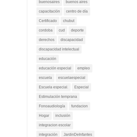
buenosaires
buenos aires
capacitación
centro de día
Certificado
chubut
cordoba
cud
deporte
derechos
discapacidad
discapacidad intelectual
educación
educación especial
empleo
escuela
escuelaespecial
Escuela especial.
Especial
Estimulación temprana
Fonoaudiología
fundacion
Hogar
inclusión
integracion escolar
integración
JardinDeInfantes