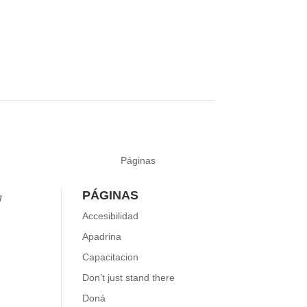
Páginas
PÁGINAS
g
Accesibilidad
Apadrina
ok
uTube
Capacitacion
Don’t just stand there
Doná