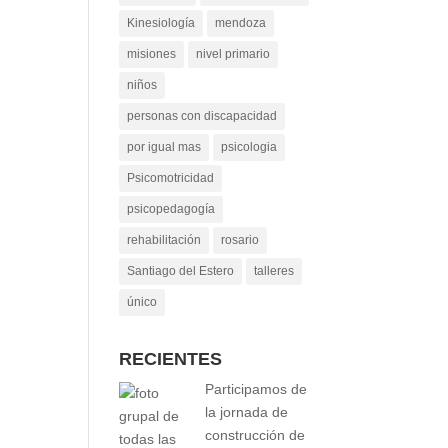
Kinesiología
mendoza
misiones
nivel primario
niños
personas con discapacidad
por igual mas
psicologia
Psicomotricidad
psicopedagogía
rehabilitación
rosario
Santiago del Estero
talleres
único
RECIENTES
Participamos de
la jornada de
construcción de