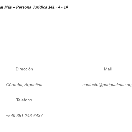
ual Más – Persona
Jurídica 141 «A» 14
Dirección
Mail
Córdoba, Argentina
contacto@porigualmas.or
Teléfono
Instagram
Twitter
LinkedIn
Facebo
Yo
+549 351 248-6437