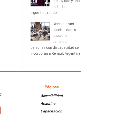
creatividad y una
historia que
sigue inspirando
Cinco nuevas
oportunidades
que abren
caminos:
personas con discapacidad se
incorporan a Renault Argentina
Páginas
PÁGINAS
g
Accesibilidad
Apadrina
Capacitacion