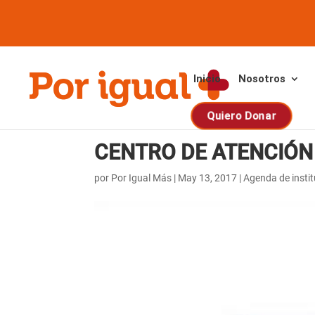
Saltar
Saltar
al
a
contenido
la
navegación
Inicio
Nosotros
Quiero Donar
CENTRO DE ATENCIÓN 
por
Por Igual Más
|
May 13, 2017
|
Agenda de insti