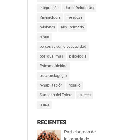
integración
JardinDeInfantes
Kinesiología
mendoza
misiones
nivel primario
niños
personas con discapacidad
por igual mas
psicologia
Psicomotricidad
psicopedagogía
rehabilitación
rosario
Santiago del Estero
talleres
único
RECIENTES
Participamos de
la jornada de