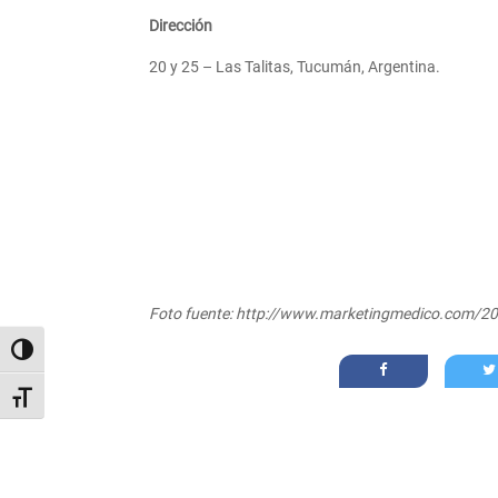
Dirección
20 y 25 – Las Talitas, Tucumán, Argentina.
Foto fuente:
http://www.marketingmedico.com/201
Alternar alto contraste
Alternar tamaño de letra