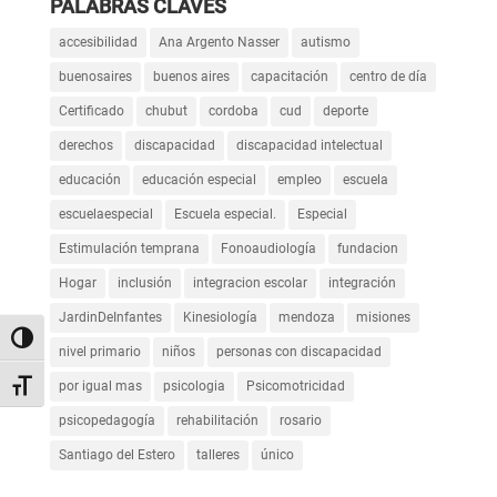
PALABRAS CLAVES
accesibilidad
Ana Argento Nasser
autismo
buenosaires
buenos aires
capacitación
centro de día
Certificado
chubut
cordoba
cud
deporte
derechos
discapacidad
discapacidad intelectual
educación
educación especial
empleo
escuela
escuelaespecial
Escuela especial.
Especial
Estimulación temprana
Fonoaudiología
fundacion
Hogar
inclusión
integracion escolar
integración
JardinDeInfantes
Kinesiología
mendoza
misiones
Alternar alto contraste
nivel primario
niños
personas con discapacidad
por igual mas
psicologia
Psicomotricidad
Alternar tamaño de letra
psicopedagogía
rehabilitación
rosario
Santiago del Estero
talleres
único