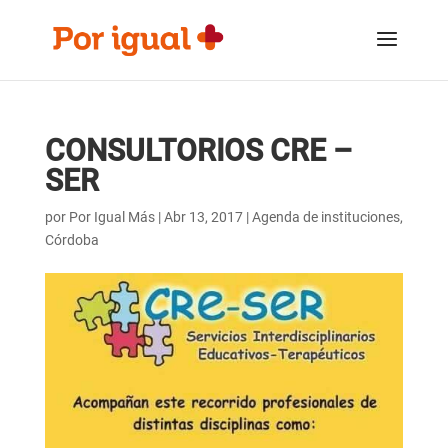
Saltar
Saltar
al
a
contenido
la
navegación
CONSULTORIOS CRE –
SER
por
Por Igual Más
|
Abr 13, 2017
|
Agenda de instituciones
,
Córdoba