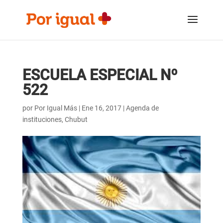
Saltar
Saltar
al
a
contenido
la
navegación
ESCUELA ESPECIAL Nº
522
por
Por Igual Más
|
Ene 16, 2017
|
Agenda de
instituciones
,
Chubut