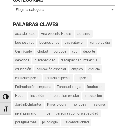
Categorías
PALABRAS CLAVES
accesibilidad
Ana Argento Nasser
autismo
buenosaires
buenos aires
capacitación
centro de día
Certificado
chubut
cordoba
cud
deporte
derechos
discapacidad
discapacidad intelectual
educación
educación especial
empleo
escuela
escuelaespecial
Escuela especial.
Especial
Estimulación temprana
Fonoaudiología
fundacion
Hogar
inclusión
integracion escolar
integración
Alternar alto contraste
JardinDeInfantes
Kinesiología
mendoza
misiones
Alternar tamaño de letra
nivel primario
niños
personas con discapacidad
por igual mas
psicologia
Psicomotricidad