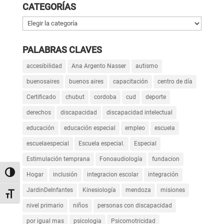
CATEGORÍAS
Categorías
PALABRAS CLAVES
accesibilidad
Ana Argento Nasser
autismo
buenosaires
buenos aires
capacitación
centro de día
Certificado
chubut
cordoba
cud
deporte
derechos
discapacidad
discapacidad intelectual
educación
educación especial
empleo
escuela
escuelaespecial
Escuela especial.
Especial
Estimulación temprana
Fonoaudiología
fundacion
Alternar alto contraste
Hogar
inclusión
integracion escolar
integración
JardinDeInfantes
Kinesiología
mendoza
misiones
Alternar tamaño de letra
nivel primario
niños
personas con discapacidad
por igual mas
psicologia
Psicomotricidad