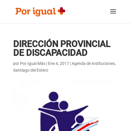
Saltar
Saltar
al
a
contenido
la
navegación
DIRECCIÓN PROVINCIAL
DE DISCAPACIDAD
por
Por Igual Más
|
Ene 4, 2017
|
Agenda de instituciones
,
Santiago del Estero