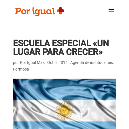
Saltar
Saltar
al
a
contenido
la
navegación
ESCUELA ESPECIAL «UN
LUGAR PARA CRECER»
por
Por Igual Más
|
Oct 5, 2016
|
Agenda de instituciones
,
Formosa