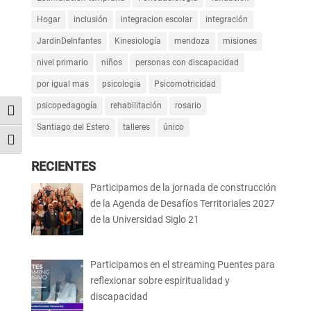
Hogar
inclusión
integracion escolar
integración
JardinDeInfantes
Kinesiología
mendoza
misiones
nivel primario
niños
personas con discapacidad
por igual mas
psicologia
Psicomotricidad
psicopedagogía
rehabilitación
rosario
Alternar alto contraste
Santiago del Estero
talleres
único
Alternar tamaño de letra
RECIENTES
Participamos de la jornada de construcción
de la Agenda de Desafíos Territoriales 2027
de la Universidad Siglo 21
Participamos en el streaming Puentes para
reflexionar sobre espiritualidad y
discapacidad