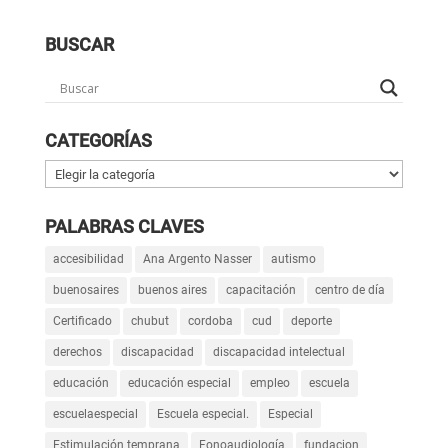
BUSCAR
CATEGORÍAS
Categorías
PALABRAS CLAVES
accesibilidad
Ana Argento Nasser
autismo
buenosaires
buenos aires
capacitación
centro de día
Certificado
chubut
cordoba
cud
deporte
derechos
discapacidad
discapacidad intelectual
educación
educación especial
empleo
escuela
escuelaespecial
Escuela especial.
Especial
Estimulación temprana
Fonoaudiología
fundacion