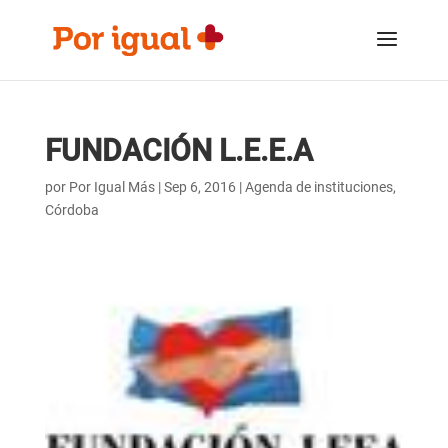
Saltar
Saltar
al
a
contenido
la
navegación
FUNDACIÓN L.E.E.A
por
Por Igual Más
|
Sep 6, 2016
|
Agenda de instituciones
,
Córdoba