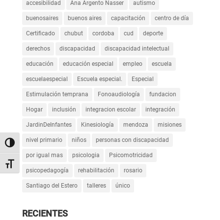
accesibilidad
Ana Argento Nasser
autismo
buenosaires
buenos aires
capacitación
centro de día
Certificado
chubut
cordoba
cud
deporte
derechos
discapacidad
discapacidad intelectual
educación
educación especial
empleo
escuela
escuelaespecial
Escuela especial.
Especial
Estimulación temprana
Fonoaudiología
fundacion
Hogar
inclusión
integracion escolar
integración
JardinDeInfantes
Kinesiología
mendoza
misiones
nivel primario
niños
personas con discapacidad
Alternar alto contraste
por igual mas
psicologia
Psicomotricidad
Alternar tamaño de letra
psicopedagogía
rehabilitación
rosario
Santiago del Estero
talleres
único
RECIENTES