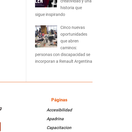
creatividad y una
historia que
sigue inspirando
Cinco nuevas
oportunidades
que abren
caminos:
personas con discapacidad se
incorporan a Renault Argentina
Páginas
PÁGINAS
g
Accesibilidad
Apadrina
Capacitacion