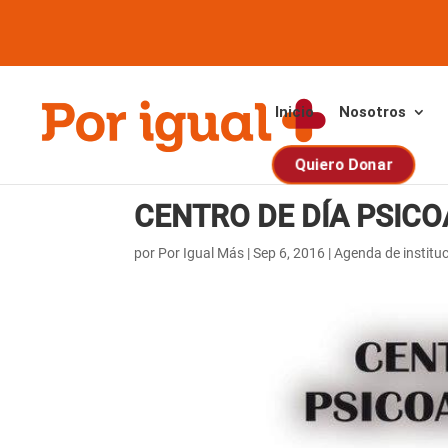
Saltar
Saltar
al
a
contenido
la
navegación
Inicio
Nosotros
Quiero Donar
CENTRO DE DÍA PSICO
por
Por Igual Más
|
Sep 6, 2016
|
Agenda de institu