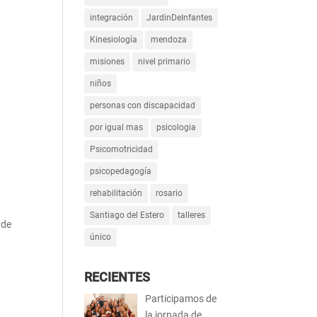
integración
JardinDeInfantes
Kinesiología
mendoza
misiones
nivel primario
niños
personas con discapacidad
por igual mas
psicologia
Psicomotricidad
psicopedagogía
rehabilitación
rosario
Santiago del Estero
talleres
 de
único
RECIENTES
Participamos de
la jornada de