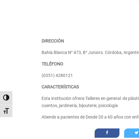
DIRECCIÓN
Bahía Blanca N° 473, B° Juniors. Córdoba, Argenti
TELÉFONO
(0351) 4280121
CARACTERÍSTICAS
Esta institución ofrece Talleres en general: de plás
Alternar alto contraste
cuentos, jardinería, bijouterie, psicología
Alternar tamaño de letra
Atiende a pacientes de Desde 20 a 60 años con e