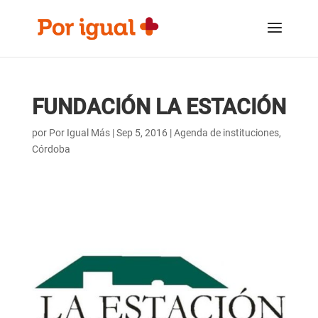
Saltar
Saltar
al
a
contenido
la
navegación
FUNDACIÓN LA ESTACIÓN
por
Por Igual Más
|
Sep 5, 2016
|
Agenda de instituciones
,
Córdoba