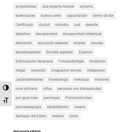
accesibilidad
Ana Argento Nasser
autismo
buenosaires
buenos aires
capacitación
centro de día
Certificado
chubut
cordoba
cud
deporte
derechos
discapacidad
discapacidad intelectual
educación
educación especial
empleo
escuela
escuelaespecial
Escuela especial.
Especial
Estimulación temprana
Fonoaudiología
fundacion
Hogar
inclusión
integracion escolar
integración
JardinDeInfantes
Kinesiología
mendoza
misiones
Alternar alto contraste
nivel primario
niños
personas con discapacidad
por igual mas
psicologia
Psicomotricidad
Alternar tamaño de letra
psicopedagogía
rehabilitación
rosario
Santiago del Estero
talleres
único