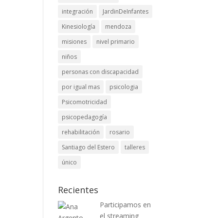
integración
JardinDeInfantes
Kinesiología
mendoza
misiones
nivel primario
niños
personas con discapacidad
por igual mas
psicologia
Psicomotricidad
psicopedagogía
rehabilitación
rosario
Santiago del Estero
talleres
único
Recientes
Participamos en
el streaming