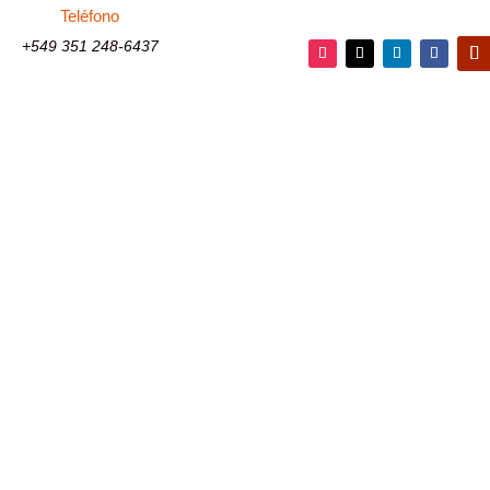
Teléfono
+549 351 248-6437
Instagram
Twitter
LinkedIn
Faceboo
You