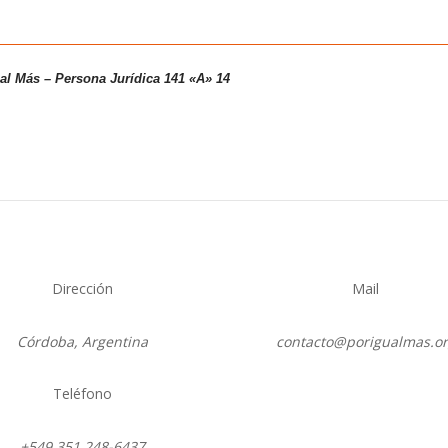
ual Más – Persona
Jurídica 141 «A» 14
Dirección
Mail
Córdoba, Argentina
contacto@porigualmas.o
Teléfono
Instagram
Twitter
LinkedIn
Facebo
Yo
+549 351 248-6437