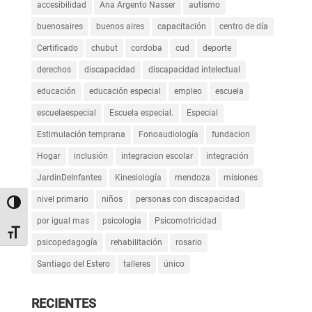
accesibilidad
Ana Argento Nasser
autismo
buenosaires
buenos aires
capacitación
centro de día
Certificado
chubut
cordoba
cud
deporte
derechos
discapacidad
discapacidad intelectual
educación
educación especial
empleo
escuela
escuelaespecial
Escuela especial.
Especial
Estimulación temprana
Fonoaudiología
fundacion
Hogar
inclusión
integracion escolar
integración
JardinDeInfantes
Kinesiología
mendoza
misiones
nivel primario
niños
personas con discapacidad
Alternar alto contraste
por igual mas
psicologia
Psicomotricidad
Alternar tamaño de letra
psicopedagogía
rehabilitación
rosario
Santiago del Estero
talleres
único
RECIENTES