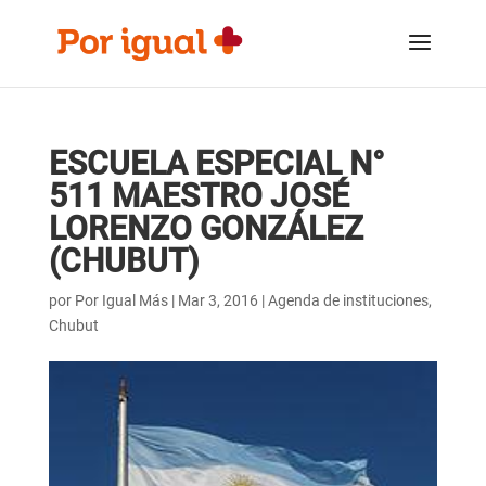
Saltar
Saltar
al
a
contenido
la
navegación
ESCUELA ESPECIAL N°
511 MAESTRO JOSÉ
LORENZO GONZÁLEZ
(CHUBUT)
por
Por Igual Más
|
Mar 3, 2016
|
Agenda de instituciones
,
Chubut