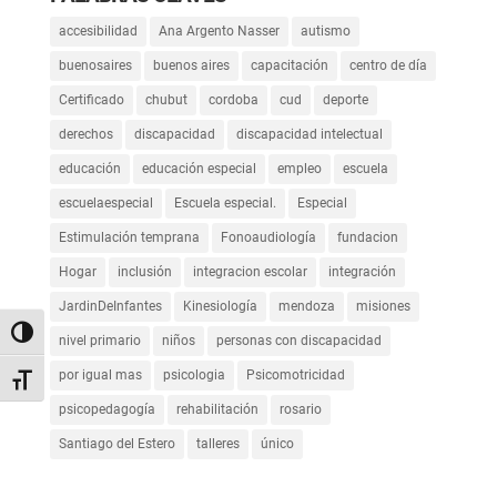
accesibilidad
Ana Argento Nasser
autismo
buenosaires
buenos aires
capacitación
centro de día
Certificado
chubut
cordoba
cud
deporte
derechos
discapacidad
discapacidad intelectual
educación
educación especial
empleo
escuela
escuelaespecial
Escuela especial.
Especial
Estimulación temprana
Fonoaudiología
fundacion
Hogar
inclusión
integracion escolar
integración
JardinDeInfantes
Kinesiología
mendoza
misiones
Alternar alto contraste
nivel primario
niños
personas con discapacidad
por igual mas
psicologia
Psicomotricidad
Alternar tamaño de letra
psicopedagogía
rehabilitación
rosario
Santiago del Estero
talleres
único