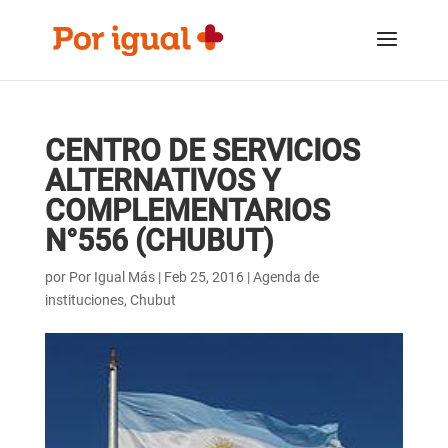
Saltar
Saltar
al
a
contenido
la
navegación
CENTRO DE SERVICIOS
ALTERNATIVOS Y
COMPLEMENTARIOS
N°556 (CHUBUT)
por
Por Igual Más
|
Feb 25, 2016
|
Agenda de
instituciones
,
Chubut