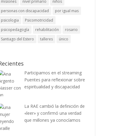
misiones
nivel primario
niños
personas con discapacidad
por igual mas
psicologia
Psicomotricidad
psicopedagogía
rehabilitación
rosario
Santiago del Estero
talleres
único
Recientes
Participamos en el streaming
Puentes para reflexionar sobre
espiritualidad y discapacidad
La RAE cambió la definición de
«leer» y confirmó una verdad
que millones ya conocíamos