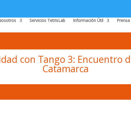
Nosotros
Servicios TetrisLab
Información Útil
Prensa
nidad con Tango 3: Encuentro 
Catamarca