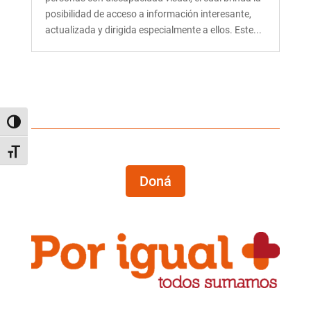
posibilidad de acceso a información interesante,
actualizada y dirigida especialmente a ellos. Este...
Alternar alto contraste
Alternar tamaño de letra
Doná