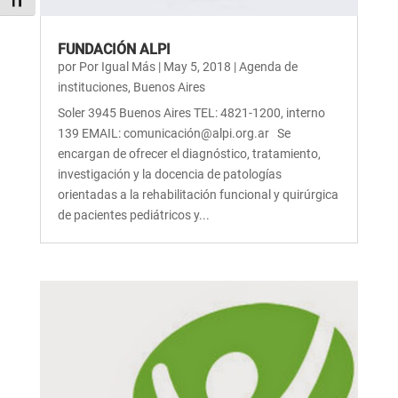
Alternar tamaño de letra
FUNDACIÓN ALPI
por
Por Igual Más
|
May 5, 2018
|
Agenda de
instituciones
,
Buenos Aires
Soler 3945 Buenos Aires TEL: 4821-1200, interno
139 EMAIL: comunicación@alpi.org.ar Se
encargan de ofrecer el diagnóstico, tratamiento,
investigación y la docencia de patologías
orientadas a la rehabilitación funcional y quirúrgica
de pacientes pediátricos y...