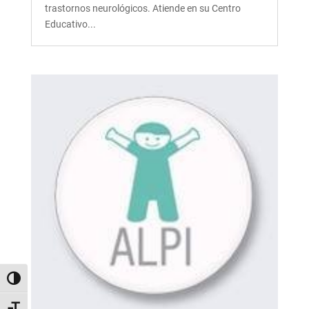
trastornos neurológicos. Atiende en su Centro
Educativo...
Alternar alto contraste