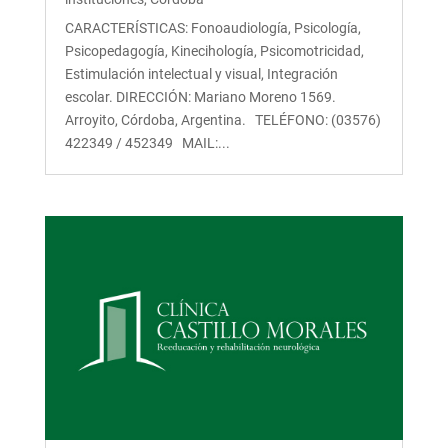
CARACTERÍSTICAS: Fonoaudiología, Psicología,
Psicopedagogía, Kinecihología, Psicomotricidad,
Estimulación intelectual y visual, Integración
escolar. DIRECCIÓN: Mariano Moreno 1569.
Arroyito, Córdoba, Argentina. TELÉFONO: (03576)
422349 / 452349 MAIL:...