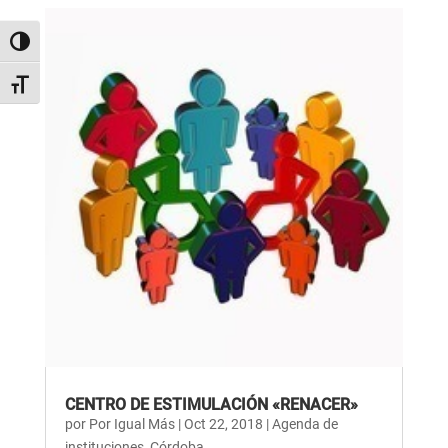
Alternar alto contraste
Alternar tamaño de letra
CENTRO DE ESTIMULACIÓN «RENACER»
por
Por Igual Más
|
Oct 22, 2018
|
Agenda de
instituciones
,
Córdoba