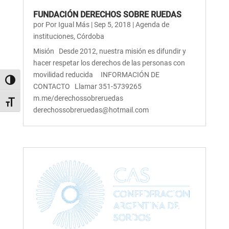
FUNDACIÓN DERECHOS SOBRE RUEDAS
por
Por Igual Más
|
Sep 5, 2018
|
Agenda de
instituciones
,
Córdoba
Misión Desde 2012, nuestra misión es difundir y
hacer respetar los derechos de las personas con
movilidad reducida INFORMACIÓN DE
Alternar alto contraste
CONTACTO Llamar 351-5739265
m.me/derechossobreruedas
Alternar tamaño de letra
derechossobreruedas@hotmail.com