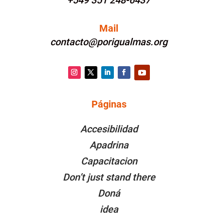
+549 351 248-6437
Mail
contacto@porigualmas.org
Instagram
Twitter
LinkedIn
Facebook
YouTube
Páginas
PÁGINAS
Accesibilidad
Apadrina
Capacitacion
Don’t just stand there
Doná
idea