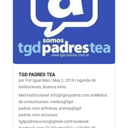
TGD PADRES TEA
por
Por Igual Más
|
May 2, 2018
|
Agenda de
instituciones
,
Buenos Aires
Mail Institucional: info@tgd-padres.com.arMedios
de comunicacion: medios@tgd-
padres.com.arPrensa: prensa@tgd-
padres.com.arCursos:
tgdpadrescursos@gmail.comFacebook: