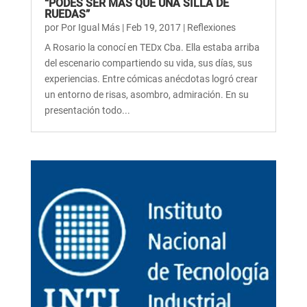
“PODES SER MÁS QUE UNA SILLA DE
RUEDAS”
por
Por Igual Más
|
Feb 19, 2017
|
Reflexiones
A Rosario la conocí en TEDx Cba. Ella estaba arriba
del escenario compartiendo su vida, sus días, sus
experiencias. Entre cómicas anécdotas logró crear
un entorno de risas, asombro, admiración. En su
presentación todo...