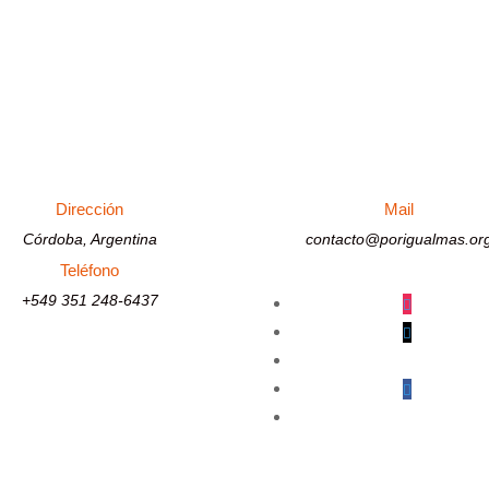
Dirección
Mail
Córdoba, Argentina
contacto@porigualmas.or
Teléfono
+549 351 248-6437
Seguir
Seguir
Seguir
Seguir
Seguir