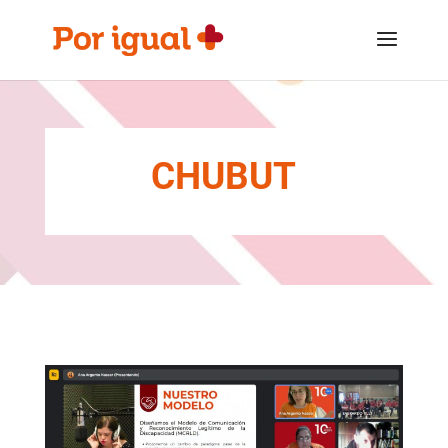
Saltar
Saltar
al
a
contenido
la
navegación
CHUBUT