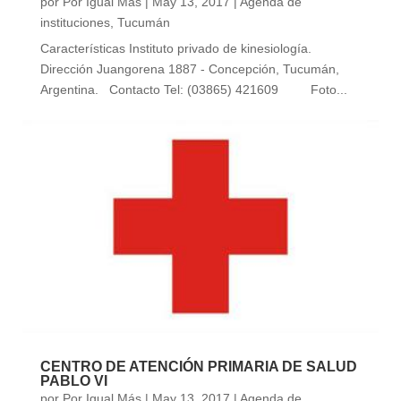
por
Por Igual Más
|
May 13, 2017
|
Agenda de
instituciones
,
Tucumán
Características Instituto privado de kinesiología.
Dirección Juangorena 1887 - Concepción, Tucumán,
Argentina. Contacto Tel: (03865) 421609 Foto...
CENTRO DE ATENCIÓN PRIMARIA DE SALUD
PABLO VI
por
Por Igual Más
|
May 13, 2017
|
Agenda de