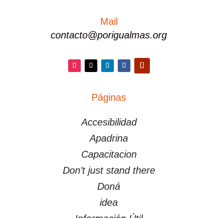
Mail
contacto@porigualmas.org
Instagram
Twitter
LinkedIn
Facebook
YouTube
Páginas
PÁGINAS
Accesibilidad
Apadrina
Capacitacion
Don’t just stand there
Doná
idea