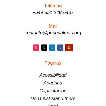
Teléfono
+549 351 248-6437
Mail
contacto@porigualmas.org
Instagram
Twitter
LinkedIn
Facebook
YouTube
Páginas
PÁGINAS
Accesibilidad
Apadrina
Capacitacion
Don’t just stand there