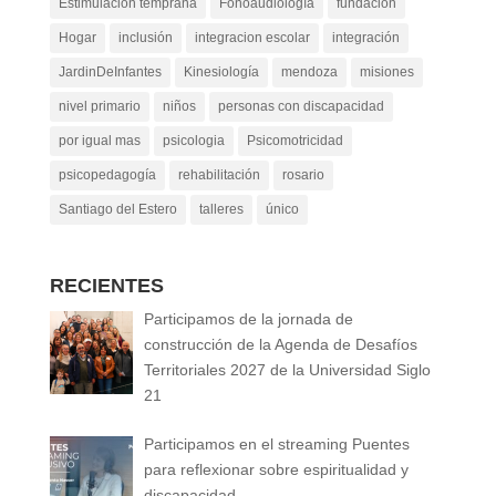
Estimulación temprana
Fonoaudiología
fundacion
Hogar
inclusión
integracion escolar
integración
JardinDeInfantes
Kinesiología
mendoza
misiones
nivel primario
niños
personas con discapacidad
por igual mas
psicologia
Psicomotricidad
psicopedagogía
rehabilitación
rosario
Santiago del Estero
talleres
único
RECIENTES
Participamos de la jornada de
construcción de la Agenda de Desafíos
Territoriales 2027 de la Universidad Siglo
21
Participamos en el streaming Puentes
para reflexionar sobre espiritualidad y
discapacidad