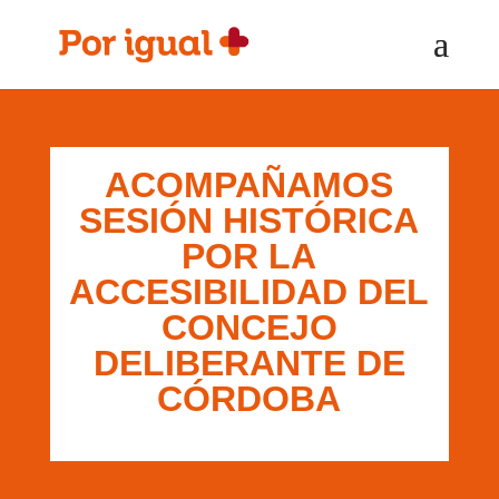
Saltar
Saltar
al
a
contenido
la
navegación
ACOMPAÑAMOS
SESIÓN HISTÓRICA
POR LA
ACCESIBILIDAD DEL
CONCEJO
DELIBERANTE DE
CÓRDOBA